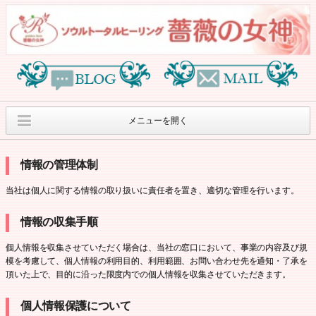
メニューを開く
オリジナルヒーリン
薔薇の女神オリジナ
薔薇の女神紹介
情報の管理体制
グセッションのご案内
ルグッズ
当社は個人に関する情報の取り扱いに責任者を置き、適切な管理を行います。
月刊”アンタカラナ ス
８月のサロンワーク
ヒーリングイベント
ターラ”
のご案内
情報の収集手順
オラクルカードリー
個人情報保護方針
Access
ディングcafe
個人情報を収集させていただく場合は、当社の窓口において、事業の内容及び規
模を考慮して、個人情報の利用目的、利用範囲、お問い合わせ先を通知・了承を
頂いた上で、目的に沿った限度内での個人情報を収集させていただきます。
個人情報保護について