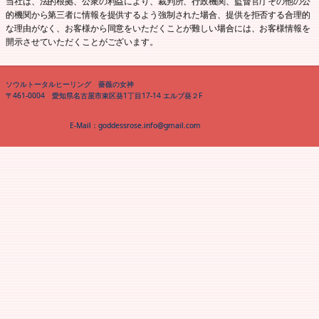
当社は、法的根拠、公衆の利益により、裁判所、行政機関、監督官庁その他の公
的機関から第三者に情報を提供するよう強制された場合、提供を拒否する合理的
な理由がなく、お客様から同意をいただくことが難しい場合には、お客様情報を
開示させていただくことがございます。
ソウルトータルヒーリング 薔薇の女神
〒461‐0004 愛知県名古屋市東区葵1丁目17‐14 エルブ葵２F
E‐Mail：goddessrose.info@gmail.com