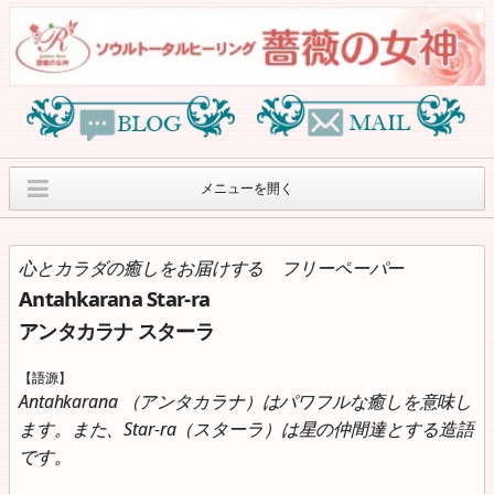
メニューを開く
オリジナルヒーリン
薔薇の女神オリジナ
薔薇の女神紹介
グセッションのご案内
ルグッズ
心とカラダの癒しをお届けする フリーペーパー
Antahkarana Star-ra
月刊”アンタカラナ ス
８月のサロンワーク
ヒーリングイベント
ターラ”
のご案内
アンタカラナ スターラ
オラクルカードリー
個人情報保護方針
Access
【語源】
ディングcafe
Antahkarana （アンタカラナ）はパワフルな癒しを意味し
ます。また、Star-ra（スターラ）は星の仲間達とする造語
です。