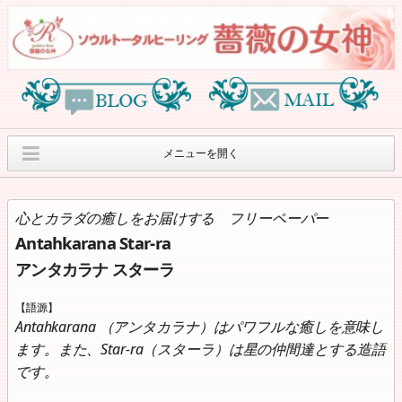
メニューを開く
オリジナルヒーリン
薔薇の女神オリジナ
薔薇の女神紹介
グセッションのご案内
ルグッズ
心とカラダの癒しをお届けする フリーペーパー
Antahkarana Star-ra
月刊”アンタカラナ ス
８月のサロンワーク
ヒーリングイベント
ターラ”
のご案内
アンタカラナ スターラ
オラクルカードリー
個人情報保護方針
Access
【語源】
ディングcafe
Antahkarana （アンタカラナ）はパワフルな癒しを意味し
ます。また、Star-ra（スターラ）は星の仲間達とする造語
です。