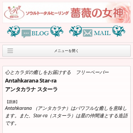
メニューを開く
オリジナルヒーリン
薔薇の女神オリジナ
薔薇の女神紹介
グセッションのご案内
ルグッズ
心とカラダの癒しをお届けする フリーペーパー
Antahkarana Star-ra
月刊”アンタカラナ ス
８月のサロンワーク
ヒーリングイベント
ターラ”
のご案内
アンタカラナ スターラ
オラクルカードリー
個人情報保護方針
Access
【語源】
ディングcafe
Antahkarana （アンタカラナ）はパワフルな癒しを意味し
ます。また、Star-ra（スターラ）は星の仲間達とする造語
です。