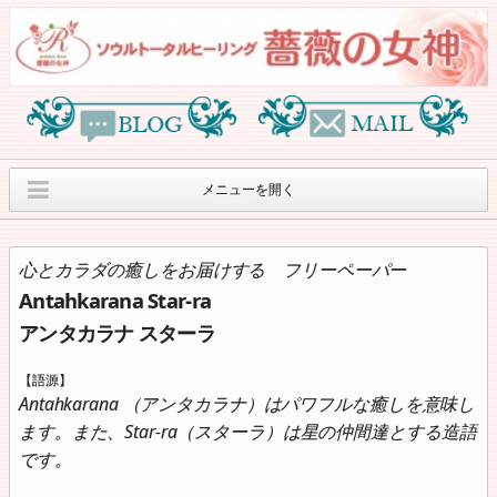
メニューを開く
オリジナルヒーリン
薔薇の女神オリジナ
薔薇の女神紹介
グセッションのご案内
ルグッズ
心とカラダの癒しをお届けする フリーペーパー
Antahkarana Star-ra
月刊”アンタカラナ ス
８月のサロンワーク
ヒーリングイベント
ターラ”
のご案内
アンタカラナ スターラ
オラクルカードリー
個人情報保護方針
Access
【語源】
ディングcafe
Antahkarana （アンタカラナ）はパワフルな癒しを意味し
ます。また、Star-ra（スターラ）は星の仲間達とする造語
です。