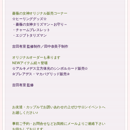
薔薇の女神オリジナル販売コーナー
☆ヒーリンググッズ☆
・薔薇の女神タリズマン～お守り～
・チャームブレスレット
・エジプトタリズマン
吉田有里 監修制作／田中奈美子制作
オリジナルオーダーも承ります
NEWアイテム続々登場
☆アルキメデス立方体光のシンボルカード販売☆
✰プレアデス・マカバグリッド販売✰
吉田有里 監修
お友達・カップルでお誘いあわせの上ぜひサロンイベントへ
お越しください♪
事前ご予約・お問合せなどお気軽にメールよりご連絡下さい
お待ちしております。