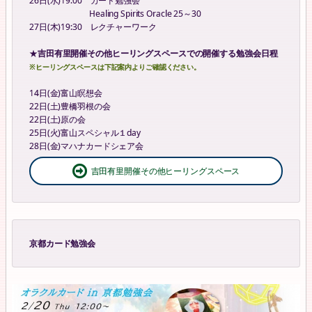
26日(水)19:00 カード勉強会
Healing Spirits Oracle 25～30
27日(木)19:30 レクチャーワーク
★
吉田有里開催その他ヒーリングスペースでの開催する勉強会日程
※ヒーリングスペースは下記案内よりご確認ください。
14日(金)富山瞑想会
22日(土)豊橋羽根の会
22日(土)原の会
25日(火)富山スペシャル１day
28日(金)マハナカードシェア会
吉田有里開催その他ヒーリングスペース
京都カード勉強会