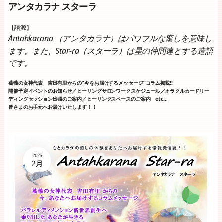
アンタカラナ スターラ
【語源】
Antahkarana （アンタカラナ）はパワフルな癒しを意味し
ます。また、Star-ra（スターラ）は星の仲間達とする造語
です。
薔薇の女神代表 吉田有里からの”今をお届けするメッセージ”コラム掲載!!
開催予定イベントのお知らせ／ヒーリングサロンワークスケジュール／オラクルカードリー
ディングセッション出張のご案内／ヒーリングスペースのご案内 etc…
皆さまのお手元へお届けいたします！！