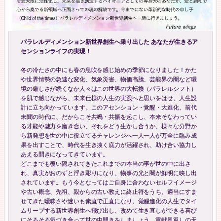
パラレルディメンション新世界創生へ乗り出した あなたが生きるア
センションライフの実現！
冬の冷たさの中にも春の息吹を感じ始めの季節になりました！かた
や世界情勢の急速な変化、気象災害、物価高騰、芸能界の闇など環
境の厳しさが続くなか人々はこの世界の大転換（パラレルシフト）
を肌で感じながら、未来仕様の人生の実践へと思いをはせ、人生設
計に立ち向かっています。このアセンション・覚醒・大進化、前代
未聞の時代に、だからこそ共鳴・共振を起こし、本来そなわってい
る才能や魅力を磨き合い、それをどう生かし合うか、様々な分野か
ら新発想を世の中に役立てるチャレンジへ一人一人が万全に臨み成
果を出すことで、時代を生き抜く底力が活躍され、助け合い協力し
あえる開きになってきています。
どこまでも覆い隠されてきたこれまでの本当の事が世の中に出さ
れ、真実がおのずと浮き彫りになり、物事の光と闇が鮮明に映し出
されています。もう今となってはご自身に合わないセルフイメージ
や古い概念、先祖、親からの古い教えに終止符をうち、適当にすま
せてきた曖昧さや迷いも素直で正直になり、覚醒進化の人生でタイ
ムリープする新世界創生へ飛び出し、改めて生き直しができる喜び
にそろそろ気づき合って世の中開きをしましょう。貢献恩返しの天