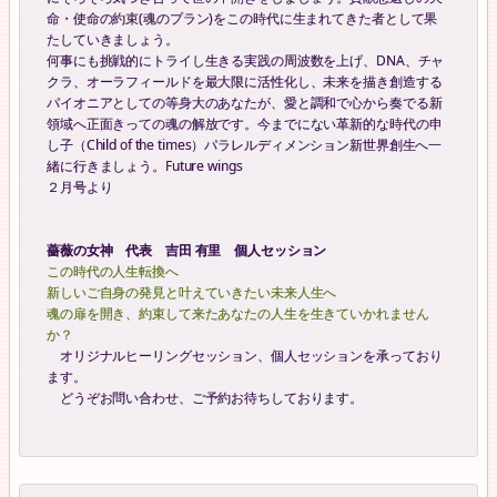
命・使命の約束(魂のプラン)をこの時代に生まれてきた者として果
たしていきましょう。
何事にも挑戦的にトライし生きる実践の周波数を上げ、DNA、チャ
クラ、オーラフィールドを最大限に活性化し、未来を描き創造する
パイオニアとしての等身大のあなたが、愛と調和で心から奏でる新
領域へ正面きっての魂の解放です。今までにない革新的な時代の申
し子（Child of the times）パラレルディメンション新世界創生へ一
緒に行きましょう。Future wings
２月号より
薔薇の女神 代表 吉田 有里 個人セッション
この時代の人生転換へ
新しいご自身の発見と叶えていきたい未来人生へ
魂の扉を開き、約束して来たあなたの人生を生きていかれません
か？
オリジナルヒーリングセッション、個人セッションを承っており
ます。
どうぞお問い合わせ、ご予約お待ちしております。