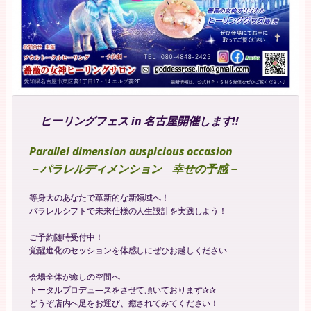
ヒーリングフェス in 名古屋開催します!!
Parallel dimension auspicious occasion
－パラレルディメンション 幸せの予感－
等身大のあなたで革新的な新領域へ！
パラレルシフトで未来仕様の人生設計を実践しよう！
ご予約随時受付中！
覚醒進化のセッションを体感しにぜひお越しください
会場全体が癒しの空間へ
トータルプロデュ―スをさせて頂いております✰✰
どうぞ店内へ足をお運び、癒されてみてください！