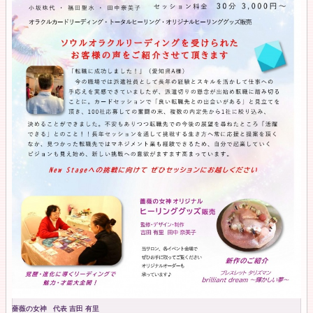
薔薇の女神 代表 吉田 有里