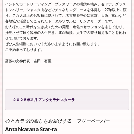
インドでカードリーディング、ブレスワークの研鑽を積み、セドナ、グラス
トンベリー、シャスタ山などでチャネリングコースを体得し、27年以上に渡
り、７万人以上のお客様に愛されて、名古屋を中心に東京、大阪、富山など
各地域で活動してこられたトータルソウルヒーリングリーダーです。
お人様のこの時代を生き抜くための覚醒・進化のセッションを志しており、
拝見させて頂く皆様の人生開き、運命転換、人生での乗り越えることを伺わ
せて頂いております。
ぜひ人生転換においでくださいますようにお願い致します。
ご予約承っております。
薔薇の女神代表 吉田 有里
２０２５年２月 アンタカラナ スターラ
心とカラダの癒しをお届けする フリーペーパー
Antahkarana Star-ra