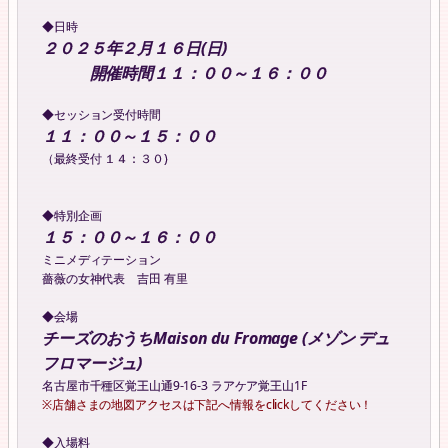
◆日時
２０２５年２月１６日(日)
開催時間１１：００～１６：００
◆セッション受付時間
１１：００～１５：００
（最終受付 １４：３０)
◆特別企画
１５：００～１６：００
ミニメディテーション
薔薇の女神代表 吉田 有里
◆会場
チーズのおうちMaison du Fromage (メゾン デュ
フロマージュ)
名古屋市千種区覚王山通9-16-3 ラアケア覚王山1F
※店舗さまの地図アクセスは下記へ情報をclickしてください！
◆入場料