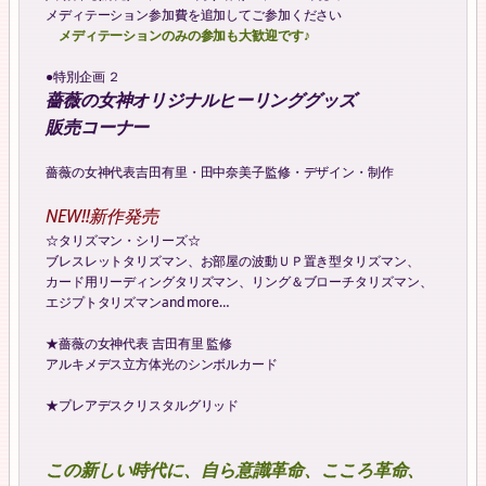
メディテーション参加費を追加してご参加ください
メディテーションのみの参加も大歓迎です♪
●特別企画 ２
薔薇の女神オリジナルヒーリンググッズ
販売コーナー
薔薇の女神代表吉田有里・田中奈美子監修・デザイン・制作
NEW!!新作発売
☆タリズマン・シリーズ☆
ブレスレットタリズマン、お部屋の波動ＵＰ置き型タリズマン、
カード用リーディングタリズマン、リング＆ブローチタリズマン、
エジプトタリズマンand more…
★薔薇の女神代表 吉田有里 監修
アルキメデス立方体光のシンボルカード
★プレアデスクリスタルグリッド
この新しい時代に、自ら意識革命、こころ革命、