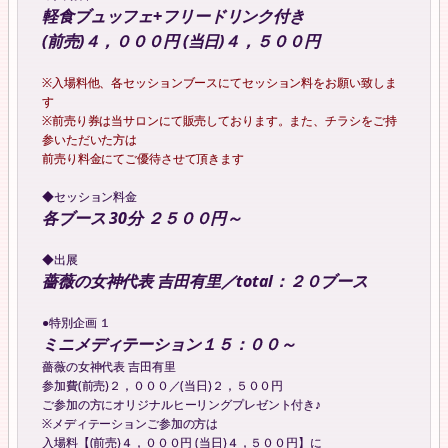
軽食ブュッフェ+フリードリンク付き
(前売)４，０００円 (当日)４，５００円
※入場料他、各セッションブースにてセッション料をお願い致しま
す
※前売り券は当サロンにて販売しております。また、チラシをご持
参いただいた方は
前売り料金にてご優待させて頂きます
◆セッション料金
各ブース 30分 ２５００円～
◆出展
薔薇の女神代表 吉田有里／total：２０ブース
●特別企画 １
ミニメディテーション１５：００～
薔薇の女神代表 吉田有里
参加費(前売)２，０００／(当日)２，５００円
ご参加の方にオリジナルヒーリングプレゼント付き♪
※メディテーションご参加の方は
入場料【(前売)４，０００円 (当日)４，５００円】に