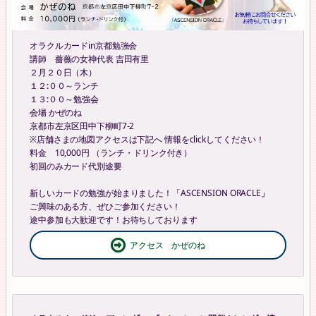
オラクルカードin京都勉強会
講師 薔薇の女神代表 吉田有里
２月２０日（木）
１２:００～ランチ
１３:００～勉強会
会場 かぜのね
京都市左京区田中下柳町7-2
※店舗さまの地図アクセスは下記へ 情報をclickしてください！
料金 10,000円 （ランチ・ドリンク付き）
初回のみカード代別途要
新しいカードの勉強が始まりました！「ASCENSION ORACLE」
ご興味のある方、ぜひご参加ください！
途中参加も大歓迎です！お待ちしております
アクセス かぜのね