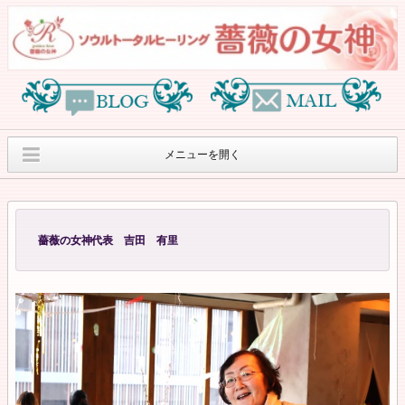
メニューを開く
オリジナルヒーリン
薔薇の女神オリジナ
薔薇の女神紹介
グセッションのご案内
ルグッズ
薔薇の女神代表 吉田 有里
月刊”アンタカラナ ス
８月のサロンワーク
ヒーリングイベント
ターラ”
のご案内
オラクルカードリー
個人情報保護方針
Access
ディングcafe